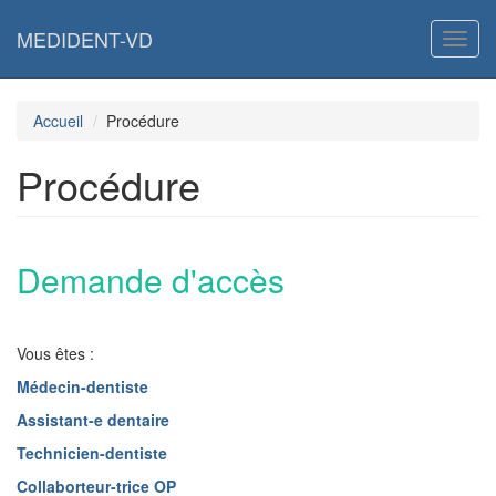
Aller
au
MEDIDENT-VD
Toggl
contenu
principal
Accueil
Procédure
Procédure
Demande d'accès
Vous êtes :
Médecin-dentiste
Assistant-e dentaire
Technicien-dentiste
Collaborteur-trice OP